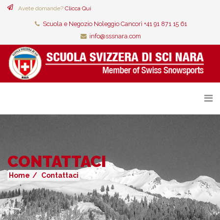
Avete domande?
Clicca Qui
Scuola e Negozio Noleggio Cancorì +41 91 871 15 61
info@sssnara.com
CONTATTACI
Home
Contattaci